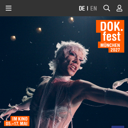
DE
|
EN