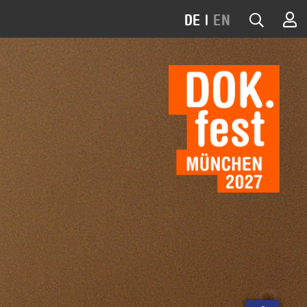
DE
|
EN