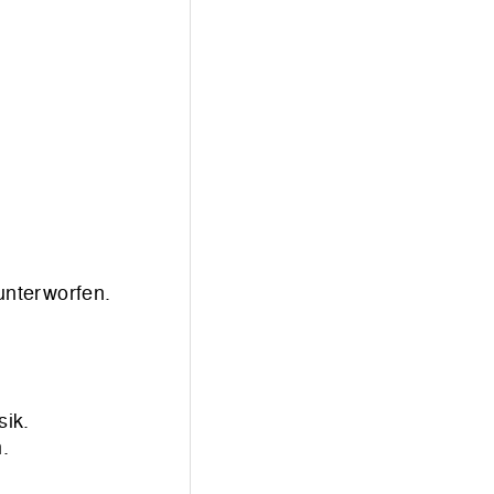
unterworfen.
sik.
.