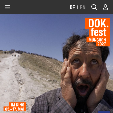
DE
|
EN