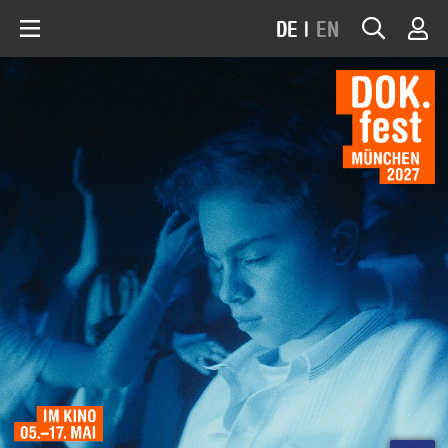
DE
|
EN