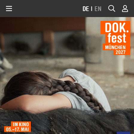
DE
|
EN