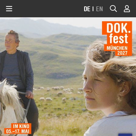
DE
|
EN