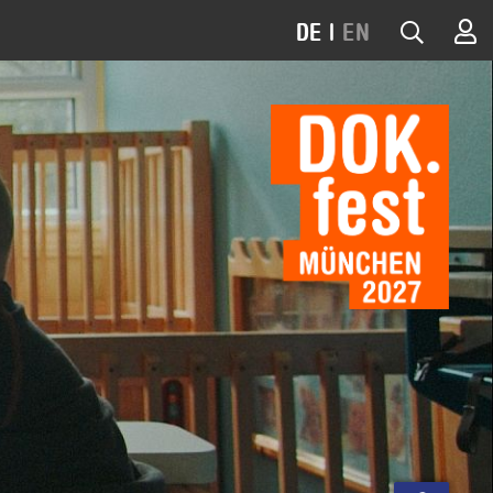
DE
|
EN