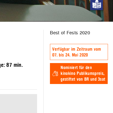
Best of Fests 2020
Verfügbar im Zeitraum vom
07. bis 24. Mai 2020
ge:
87 min.
Nominiert für den
kinokino Publikumspreis,
gestiftet von BR und 3sat