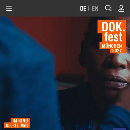
DE
|
EN