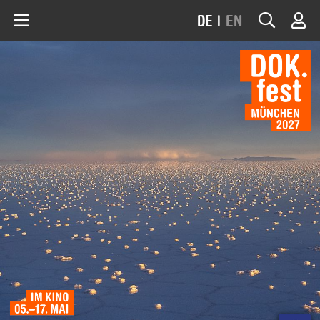
DE
|
EN