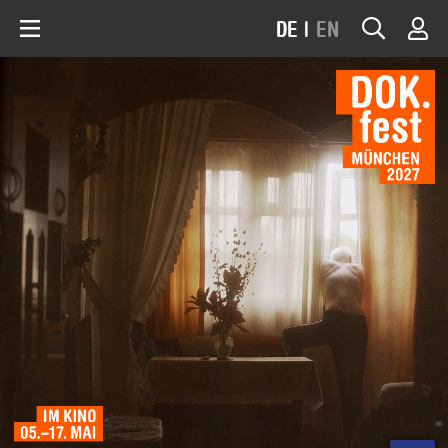
DE
|
EN