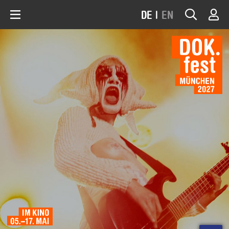
DE
|
EN