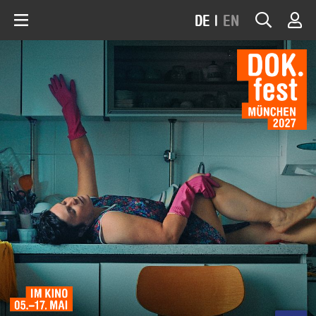
DE
|
EN