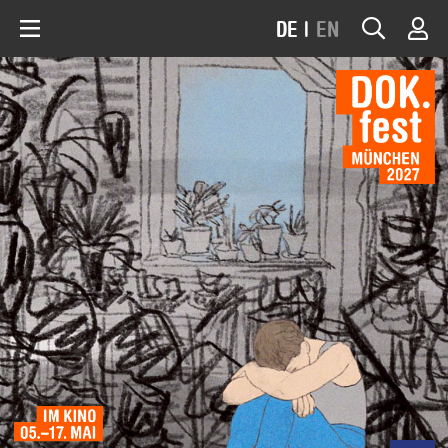
DE
|
EN