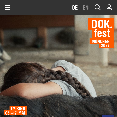
DE
|
EN