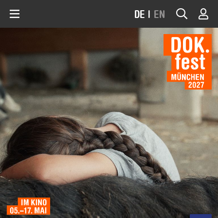
DE
|
EN