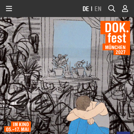
DE
|
EN