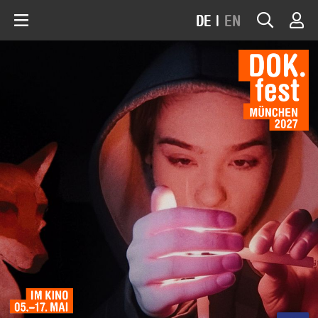
DE
|
EN