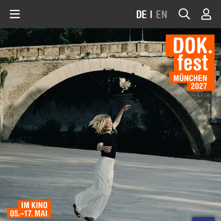
DE
|
EN