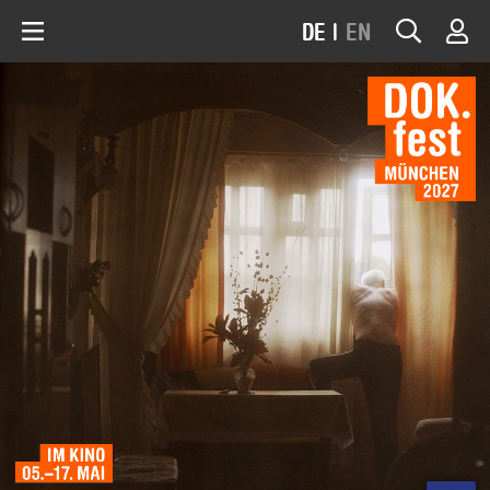
DE
|
EN