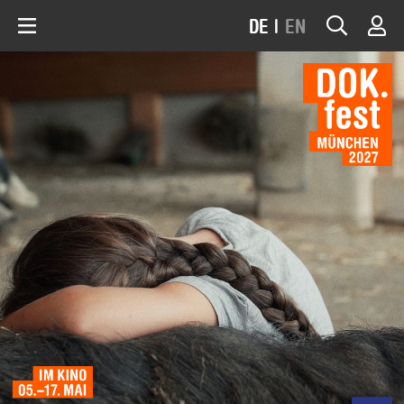
DE
|
EN