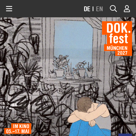
DE
|
EN