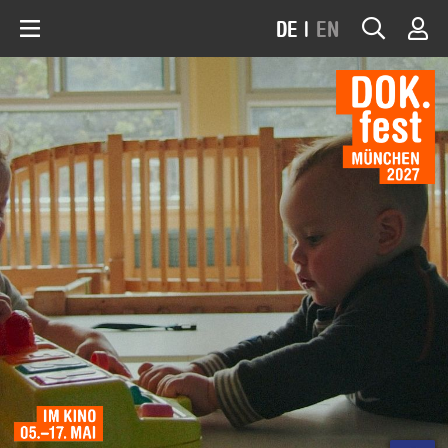
DE
|
EN