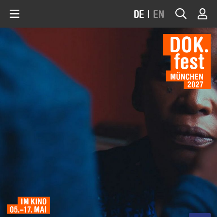
DE
|
EN