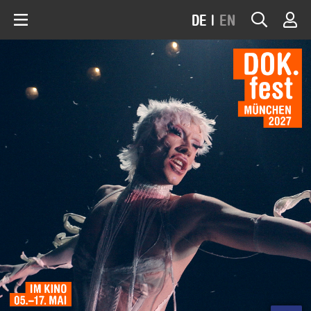
DE
|
EN