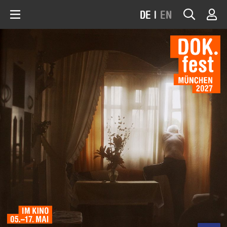
DE
|
EN