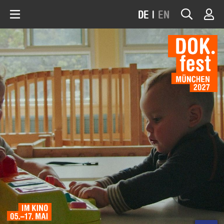
DE
|
EN