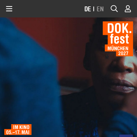
DE
|
EN