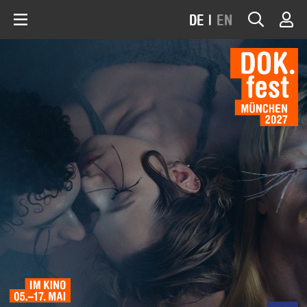
DE
|
EN