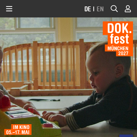
DE
|
EN