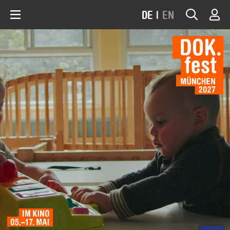
DE
|
EN