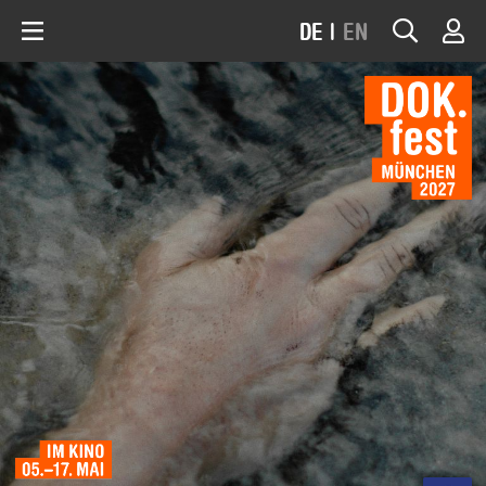
DE
|
EN