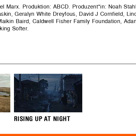
iel Marx. Produktion: ABCD. Produzent*in: Noah Stah
kin, Geralyn White Dreyfous, David J Cornfield, Lind
Maikin Baird, Caldwell Fisher Family Foundation, Ad
king Softer.
RISING UP AT NIGHT