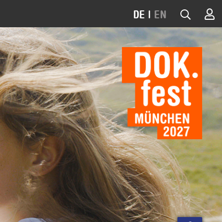
DE
|
EN