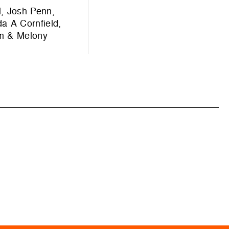
l, Josh Penn,
a A Cornfield,
am & Melony