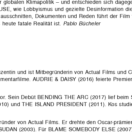
 globalen Klimapolitik – und entschieden sich dagege
USE, wie Lobbyismus und gezielte Desinformation di
tenausschnitten, Dokumenten und Reden führt der Film
heute fatale Realität ist.
Pablo Bücheler
zentin und ist Mitbegründerin von Actual Films und C
okumentarfilme. AUDRIE & DAISY (2016) feierte Premie
tor. Sein Debüt BENDING THE ARC (2017) lief beim 
0) und THE ISLAND PRESIDENT (2011). Kos studier
ünder von Actual Films. Er drehte den Oscar-prämie
 SUDAN (2003). Für BLAME SOMEBODY ELSE (2007) e