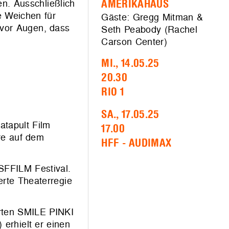
n. Ausschließlich
AMERIKAHAUS
e Weichen für
Gäste: Gregg Mitman &
 vor Augen, dass
Seth Peabody (Rachel
Carson Center)
MI., 14.05.25
20.30
RIO 1
SA., 17.05.25
atapult Film
17.00
re auf dem
HFF - AUDIMAX
SFFILM Festival.
te Theaterregie
rten SMILE PINKI
rhielt er einen