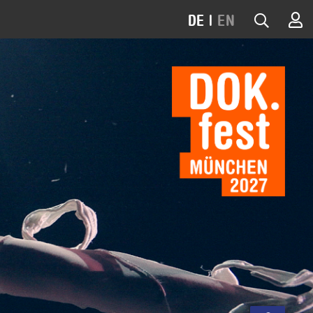
DE
|
EN