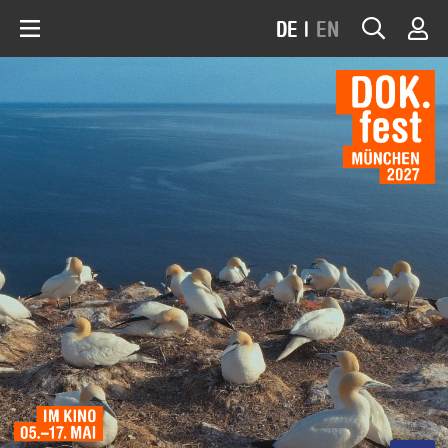
DE
|
EN