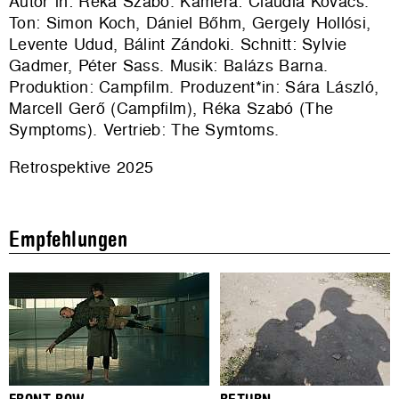
Autor*in: Réka Szabó. Kamera: Claudia Kovács.
Ton: Simon Koch, Dániel Bőhm, Gergely Hollósi,
Levente Udud, Bálint Zándoki. Schnitt: Sylvie
Gadmer, Péter Sass. Musik: Balázs Barna.
Produktion:
Campfilm
. Produzent*in: Sára László,
Marcell Gerő (Campfilm), Réka Szabó (The
Symptoms). Vertrieb:
The Symtoms
.
Retrospektive 2025
Empfehlungen