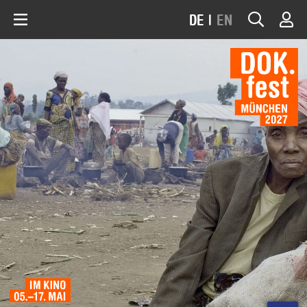
DE
|
EN