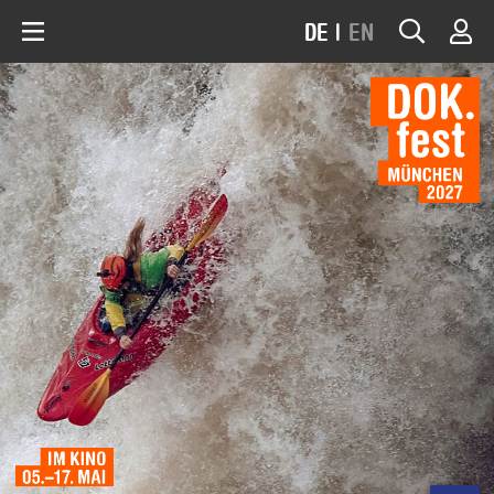
DE
|
EN