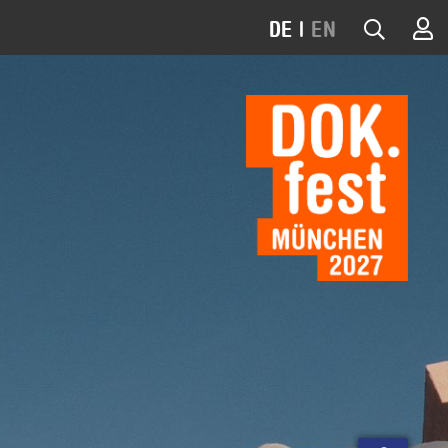
DE
|
EN