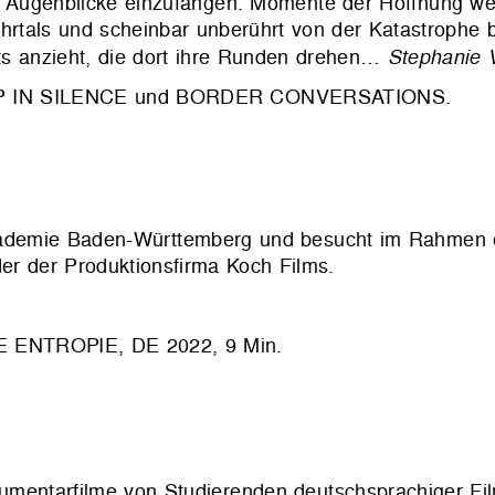
e Augenblicke einzufangen. Momente der Hoffnung we
hrtals und scheinbar unberührt von der Katastrophe b
ts anzieht, die dort ihre Runden drehen…
Stephanie 
G UP IN SILENCE und BORDER CONVERSATIONS.
akademie Baden-Württemberg und besucht im Rahmen 
der der Produktionsfirma Koch Films.
ENTROPIE, DE 2022, 9 Min.
umentarfilme von Studierenden deutschsprachiger Fi