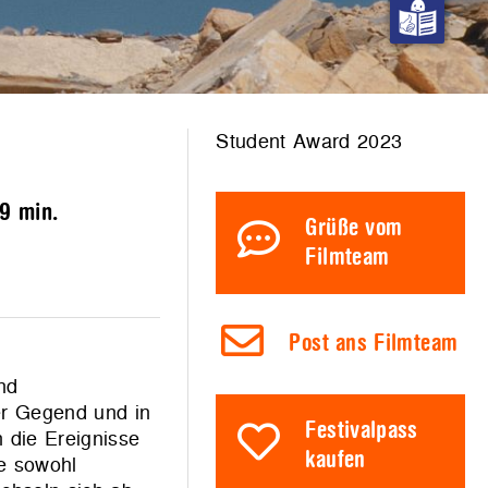
Student Award 2023
9 min.
Grüße vom
Filmteam
Post ans Filmteam
nd
er Gegend und in
Festivalpass
 die Ereignisse
kaufen
e sowohl