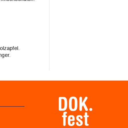
lzapfel.
nger.