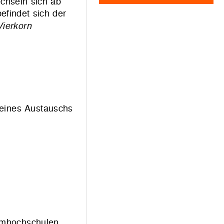
chseln sich ab
efindet sich der
Vierkorn
eines Austauschs
lmhochschulen.