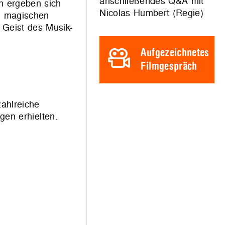
anschließendes Q&A mit
ch ergeben sich
Nicolas Humbert (Regie)
en magischen
 Geist des Musik-
.
Aufgezeichnetes
Filmgespräch
zahlreiche
gen erhielten.