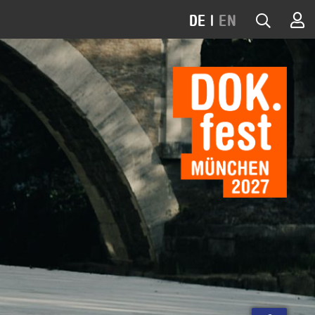
DE
|
EN