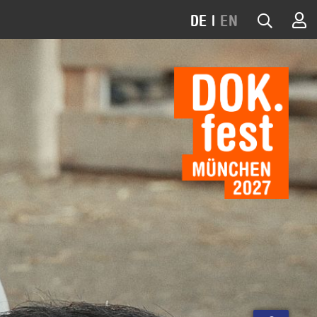
DE
|
EN