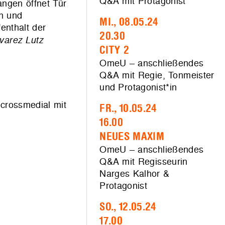
Q&A mit Protagonist
angen öffnet Tür
en und
MI., 08.05.24
enthalt der
20.30
varez Lutz
CITY 2
OmeU – anschließendes
Q&A mit Regie, Tonmeister
und Protagonist*in
 crossmedial mit
FR., 10.05.24
16.00
NEUES MAXIM
OmeU – anschließendes
Q&A mit Regisseurin
Narges Kalhor &
Protagonist
SO., 12.05.24
17.00