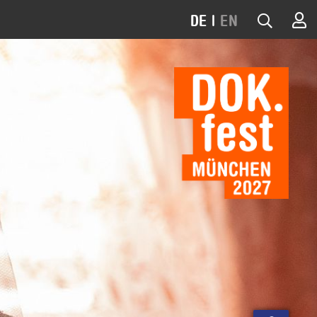
DE
|
EN