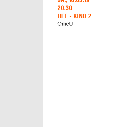
SA., 18.05.19
20.30
HFF - KINO 2
OmeU