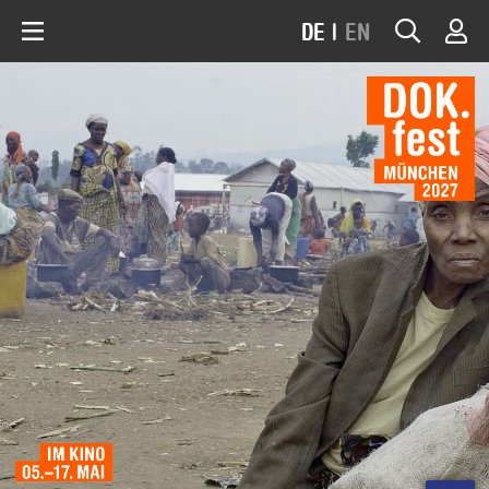
DE
|
EN