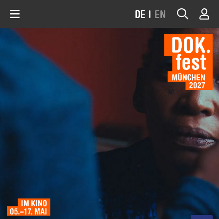
DE
|
EN