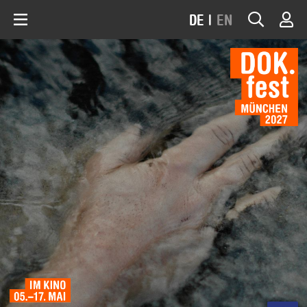
DE
|
EN