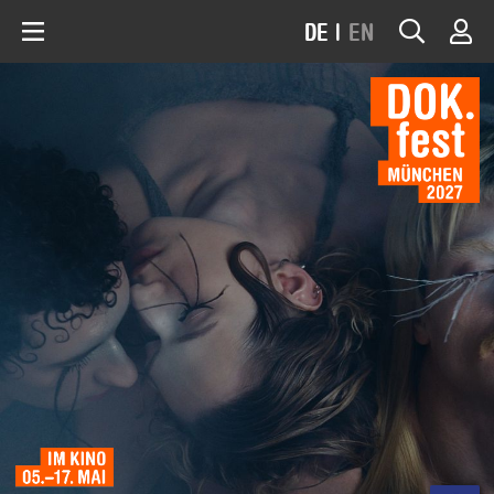
DE
|
EN