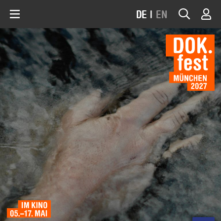
DE
|
EN