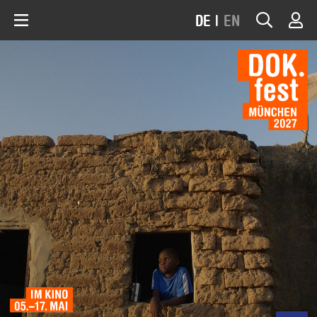
DE
|
EN