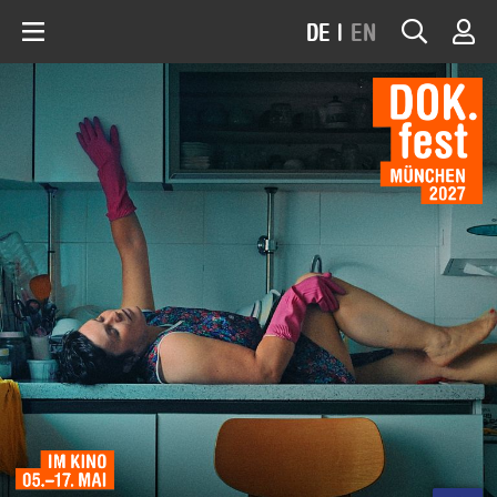
DE
|
EN