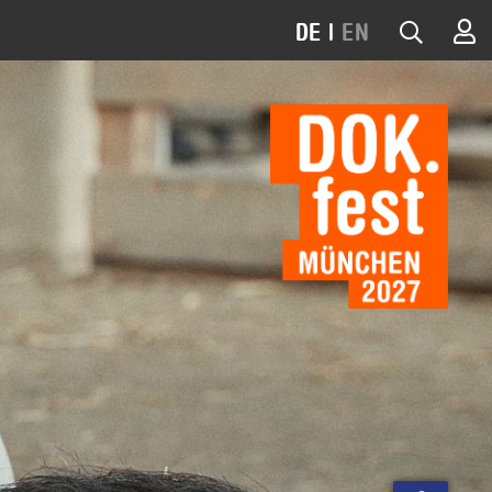
DE
|
EN