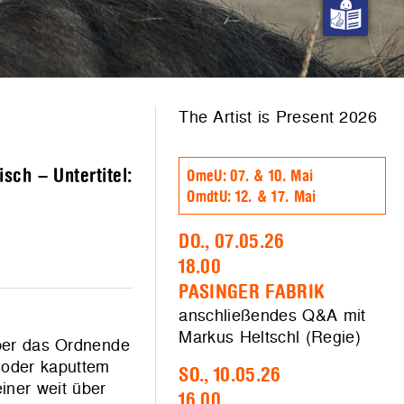
The Artist is Present 2026
sch – Untertitel:
OmeU: 07. & 10. Mai
OmdtU: 12. & 17. Mai
DO., 07.05.26
18.00
PASINGER FABRIK
anschließendes Q&A mit
Markus Heltschl (Regie)
über das Ordnende
n oder kaputtem
SO., 10.05.26
iner weit über
16.00