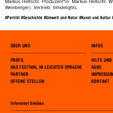
Markus Heltschl. Produzent*in: Markus Heltschl. W
Weinberger). Vertrieb:
filmdelights
.
#Porträt
#Geschichte
#Umwelt und Natur
#Kunst und Kultur
ÜBER UNS
INFOS
PROFIL
HILFE UND
DAS FESTIVAL IN LEICHTER SPRACHE
AGBS
PARTNER
IMPRESSU
OFFENE STELLEN
KONTAKT
Informiert bleiben