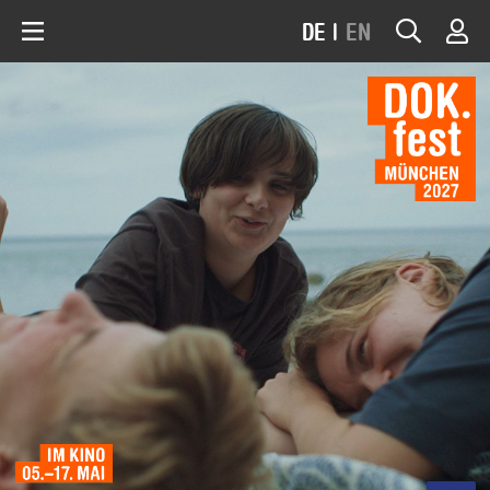
DE
|
EN