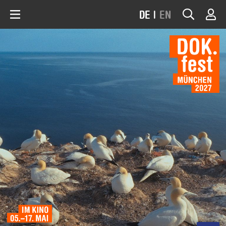
DE
|
EN